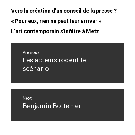
Vers la création d’un conseil de la presse ?
« Pour eux, rien ne peut leur arriver »
L’art contemporain s’infiltre à Metz
Navigation
de
Previous
Les acteurs rôdent le
Previous
l’article
post:
scénario
Next
Benjamin Bottemer
Next
post: