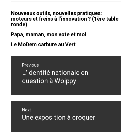
Nouveaux outils, nouvelles pratiques:
moteurs et freins à l’innovation ? (1ère table
ronde)
Papa, maman, mon vote et moi
Le MoDem carbure au Vert
Navigation
de
Previous
L’identité nationale en
Previous
l’article
post:
question à Woippy
Next
Une exposition à croquer
Next
post: