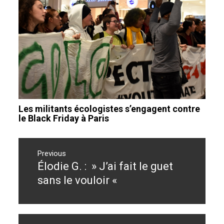
Les militants écologistes s’engagent contre
le Black Friday à Paris
Navigation
de
Previous
Élodie G. : » J’ai fait le guet
Previous
l’article
post:
sans le vouloir «