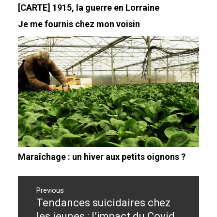
[CARTE] 1915, la guerre en Lorraine
Je me fournis chez mon voisin
Maraîchage : un hiver aux petits oignons ?
Navigation
de
Previous
Tendances suicidaires chez
Previous
l’article
post:
les jeunes : l’impact du Covid