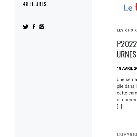
48 HEURES
LES CHOIX
P2022
URNES
18 AVRIL 2
Une semain
pile dans 
cette camp
et comment
[…]
COPYRI