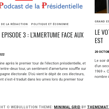
GRAND E
 DE LA RÉDACTION
POLITIQUE ET ÉCONOMIE
LE VO
 EPISODE 3 : L’AMERTUME FACE AUX
EST
20 OCTOB
022
Le soir d
e après le premier tour de l’élection présidentielle, et
d’un seco
l’entre-deux tour, un sentiment d’amertume souffle sur
1969 ». C
agne électorale. D’où vient le dépit de ces électeurs,
nombre i
 s’est-il traduit dans les urnes lors du premier tour
GHT © WEBULLUTION
THEME:
MINIMAL GRID
BY
THEMEMAT