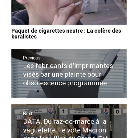
Paquet de cigarettes neutre : La colère des
buralistes
Navigation
de
Previous
Les fabricants d’imprimantes
Previous
l’article
post:
visés par une plainte pour
obsolescence programmée
Next
DATA. Du raz-de-marée à la
Next
post:
vaguelette : le vote Macron