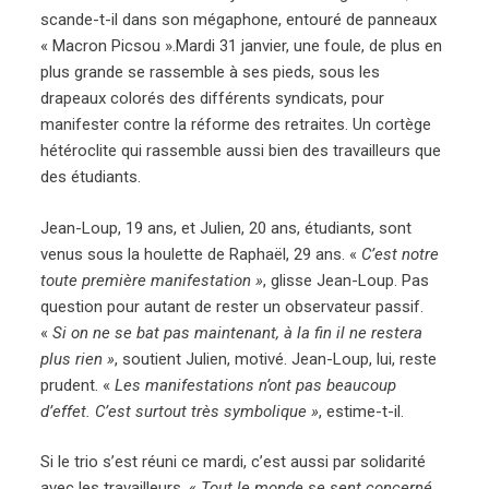
scande-t-il dans son mégaphone, entouré de panneaux
« Macron Picsou ».Mardi 31 janvier, une foule, de plus en
plus grande se rassemble à ses pieds, sous les
drapeaux colorés des différents syndicats, pour
manifester contre la réforme des retraites. Un cortège
hétéroclite qui rassemble aussi bien des travailleurs que
des étudiants.
Jean-Loup, 19 ans, et Julien, 20 ans, étudiants, sont
venus sous la houlette de Raphaël, 29 ans. «
C’est notre
toute première manifestation »
, glisse Jean-Loup. Pas
question pour autant de rester un observateur passif.
«
Si on ne se bat pas maintenant, à la fin il ne restera
plus rien »
, soutient Julien, motivé. Jean-Loup, lui, reste
prudent. «
Les manifestations n’ont pas beaucoup
d’effet. C’est surtout très symbolique »
, estime-t-il.
Si le trio s’est réuni ce mardi, c’est aussi par solidarité
avec les travailleurs. «
Tout le monde se sent concerné