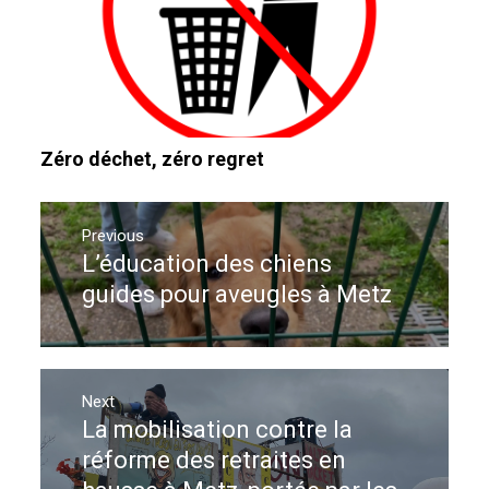
Zéro déchet, zéro regret
Navigation
de
Previous
L’éducation des chiens
Previous
l’article
post:
guides pour aveugles à Metz
Next
La mobilisation contre la
Next
post:
réforme des retraites en