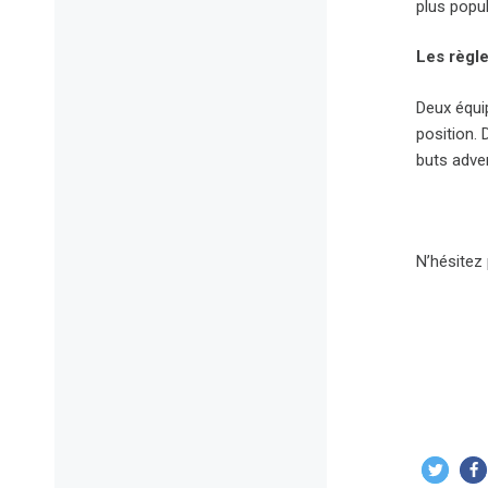
plus popu
Les règle
Deux équip
position. 
buts adve
N’hésitez 