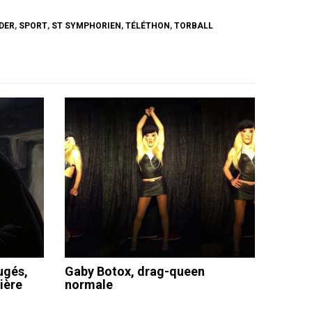
IDER
,
SPORT
,
ST SYMPHORIEN
,
TÉLÉTHON
,
TORBALL
ugés,
Gaby Botox, drag-queen
ière
normale