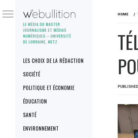
Skip
to
HOME
content
LE MÉDIA DU MASTER
JOURNALISME ET MÉDIAS
TÉ
NUMÉRIQUES – UNIVERSITÉ
DE LORRAINE, METZ
PO
Primary
LES CHOIX DE LA RÉDACTION
Menu
SOCIÉTÉ
POLITIQUE ET ÉCONOMIE
PUBLISHE
ÉDUCATION
SANTÉ
ENVIRONNEMENT