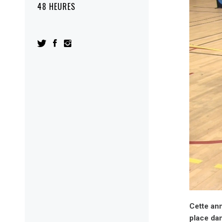
48 HEURES
Cette ann
place dan