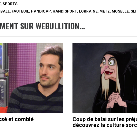
É
,
SPORTS
-BALL
,
FAUTEUIL
,
HANDICAP
,
HANDISPORT
,
LORRAINE
,
METZ
,
MOSELLE
,
SL
EMENT SUR WEBULLITION…
csé et comblé
Coup de balai sur les préj
découvrez la culture sorc