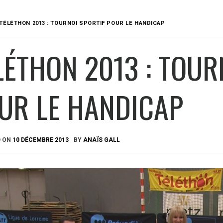
TÉLÉTHON 2013 : TOURNOI SPORTIF POUR LE HANDICAP
LÉTHON 2013 : TOUR
UR LE HANDICAP
D ON
10 DÉCEMBRE 2013
BY
ANAÏS GALL