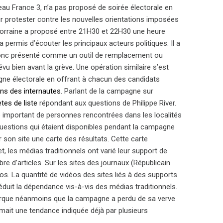
u France 3, n’a pas proposé de soirée électorale en
ur protester contre les nouvelles orientations imposées
 Lorraine a proposé entre 21H30 et 22H30 une heure
permis d’écouter les principaux acteurs politiques. Il a
t donc présenté comme un outil de remplacement ou
vu bien avant la grève. Une opération similaire s’est
agne électorale en offrant à chacun des candidats
ns des internautes
. Parlant de la campagne sur
tes de liste
répondant aux questions de Philippe River.
e important de personnes rencontrées dans les localités
uestions qui étaient disponibles pendant la campagne
r son site une carte des résultats. Cette carte
et, les médias traditionnels ont varié leur support de
bre d’articles. Sur les sites des journaux (Républicain
os. La quantité de vidéos des sites liés à des supports
éduit la dépendance vis-à-vis des médias traditionnels.
emarque néanmoins que la campagne a perdu de sa verve
rmait une tendance indiquée déjà par plusieurs