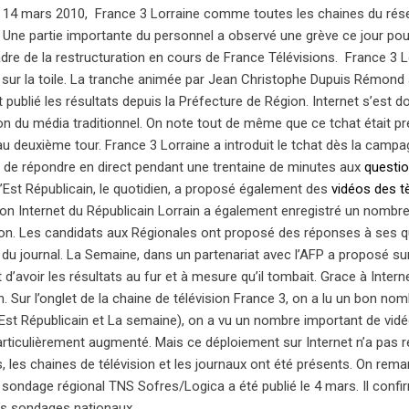
14 mars 2010, France 3 Lorraine comme toutes les chaines du résea
n. Une partie importante du personnel a observé une grève ce jour po
adre de la restructuration en cours de France Télévisions. France 3
sur la toile. La tranche animée par Jean Christophe Dupuis Rémond a 
 publié les résultats depuis la Préfecture de Région. Internet s’es
on du média traditionnel. On note tout de même que ce tchat était pré
au deuxième tour. France 3 Lorraine a introduit le tchat dès la camp
n de répondre en direct pendant une trentaine de minutes aux
questio
L’Est Républicain, le quotidien, a proposé également des
vidéos des tè
ion Internet du Républicain Lorrain a également enregistré un nombr
ion. Les candidats aux Régionales ont proposé des réponses à ses q
e du journal. La Semaine, dans un partenariat avec l’AFP a proposé su
 d’avoir les résultats au fur et à mesure qu’il tombait. Grace à Intern
n. Sur l’onglet de la chaine de télévision France 3, on a lu un bon nom
’Est Républicain et La semaine), on a vu un nombre important de vidé
articulièrement augmenté. Mais ce déploiement sur Internet n’a pas r
s, les chaines de télévision et les journaux ont été présents. On r
 sondage régional TNS Sofres/Logica a été publié le 4 mars. Il confi
s sondages nationaux