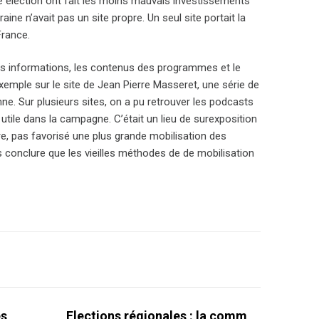
tte élection ont fait les moins mauvais investissements
ine n’avait pas un site propre. Un seul site portait la
France.
les informations, les contenus des programmes et le
xemple sur le site de Jean Pierre Masseret, une série de
nne. Sur plusieurs sites, on a pu retrouver les podcasts
tile dans la campagne. C’était un lieu de surexposition
re, pas favorisé une plus grande mobilisation des
as conclure que les vieilles méthodes de de mobilisation
es
Elections régionales : la comm