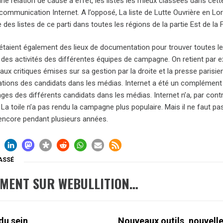
t une relation de cause à effet, les listes les mieux classées dans ce
communication Internet. A l’opposé, La liste de Lutte Ouvrière en Lorra
es listes de ce parti dans toutes les régions de la partie Est de la 
 étaient également des lieux de documentation pour trouver toutes 
 des activités des différentes équipes de campagne. On retient par e
ux critiques émises sur sa gestion par la droite et la presse parisie
ations des candidats dans les médias. Internet a été un complément u
ges des différents candidats dans les médias. Internet n’a, par cont
 La toile n’a pas rendu la campagne plus populaire. Mais il ne faut p
 encore pendant plusieurs années.
ASSÉ
EMENT SUR WEBULLITION…
du sein
Nouveaux outils, nouvell