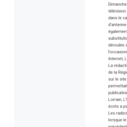
Dimanche 
télévisio
dans le c
d’antenne 
également
substituti
déroulée 
l’occasio
Internet, 
La rédact
de la Rég
sur le sit
permettait
publicatio
Lorrain, L
écrits a p
Les radio
lorsque le
précédent