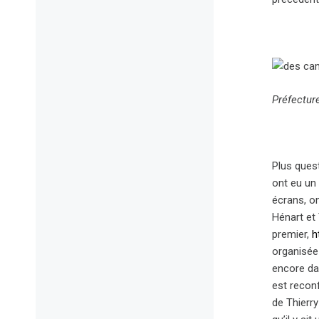
Préfectur
Plus ques
ont eu un 
écrans, on
Hénart et
premier,
h
organisée
encore dan
est reconf
de Thierr