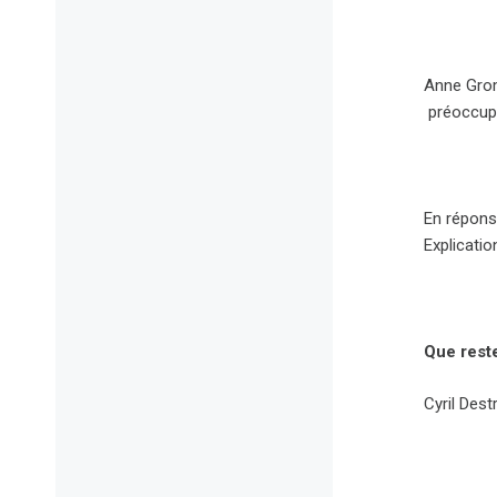
Anne Grom
préoccupa
En réponse
Explicatio
Que reste
Cyril Des