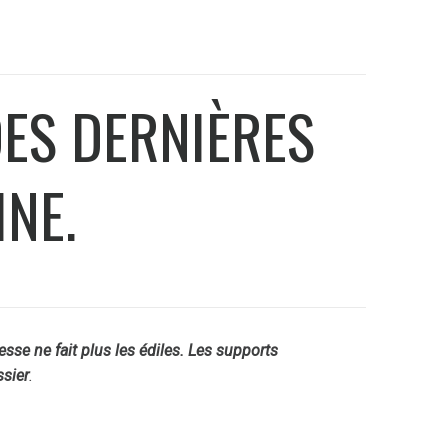
DES DERNIÈRES
NE.
esse ne fait plus les édiles. Les supports
sier
.