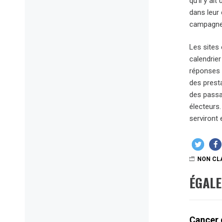
qu’il y ai
dans leur 
campagne d
Les sites
calendrier
réponses a
des prest
des passa
électeurs.
serviront
NON CL
ÉGAL
Cancer 