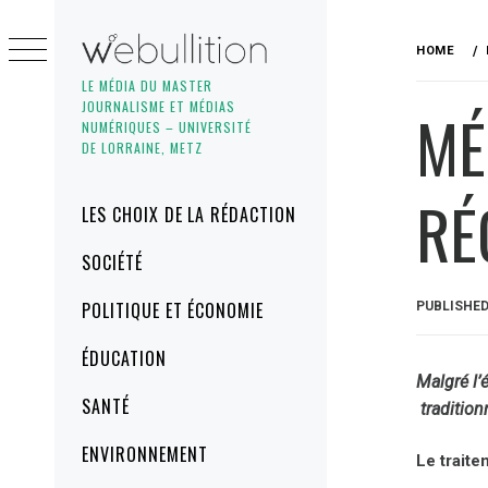
Skip
to
HOME
content
LE MÉDIA DU MASTER
JOURNALISME ET MÉDIAS
MÉ
NUMÉRIQUES – UNIVERSITÉ
DE LORRAINE, METZ
RÉ
Primary
LES CHOIX DE LA RÉDACTION
Menu
SOCIÉTÉ
POLITIQUE ET ÉCONOMIE
PUBLISHE
ÉDUCATION
Malgré l’
SANTÉ
tradition
ENVIRONNEMENT
Le traite