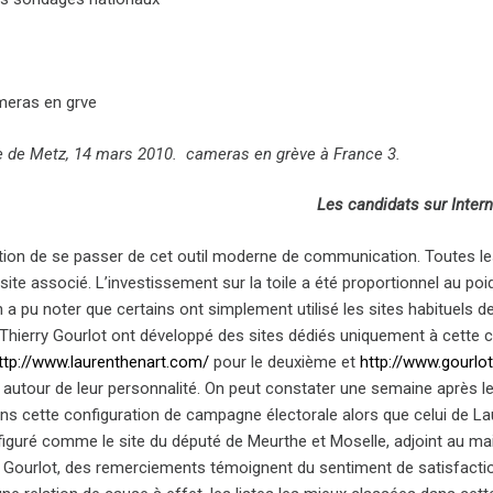
e de Metz, 14 mars 2010. cameras en grève à France 3.
Les candidats sur Intern
tion de se passer de cet outil moderne de communication. Toutes les
site associé. L’investissement sur la toile a été proportionnel au po
 a pu noter que certains ont simplement utilisé les sites habituels d
 Thierry Gourlot ont développé des sites dédiés uniquement à cette
ttp://www.laurenthenart.com/
pour le deuxième et
http://www.gourlot
 autour de leur personnalité. On peut constater une semaine après l
s cette configuration de campagne électorale alors que celui de Laur
iguré comme le site du député de Meurthe et Moselle, adjoint au mair
y Gourlot, des remerciements témoignent du sentiment de satisfaction