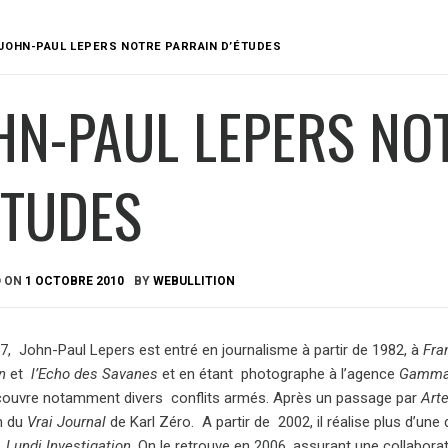
JOHN-PAUL LEPERS NOTRE PARRAIN D’ÉTUDES
HN-PAUL LEPERS NO
ÉTUDES
D ON
1 OCTOBRE 2010
BY
WEBULLITION
7, John-Paul Lepers est entré en journalisme à partir de 1982, à
Fra
n
et
l’Echo des Savanes
et en étant photographe à l’agence
Gamm
 couvre notamment divers conflits armés. Après un passage par
Art
on du
Vrai Journal
de Karl Zéro. A partir de 2002, il réalise plus d’un
e
Lundi Investigation
. On le retrouve en 2006, assurant une collabora