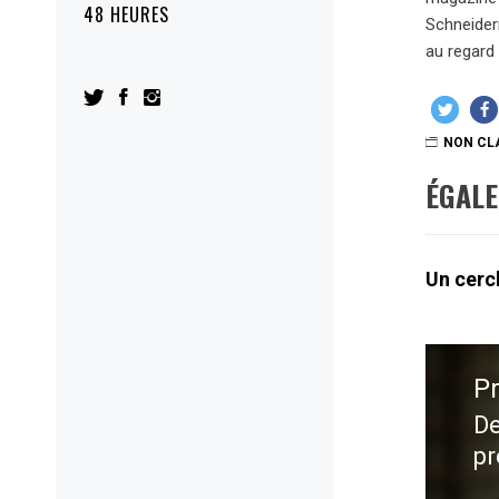
48 HEURES
Schneide
au regard 
NON CL
ÉGAL
Un cercl
Navig
de
P
l’artic
De
Pr
pr
po