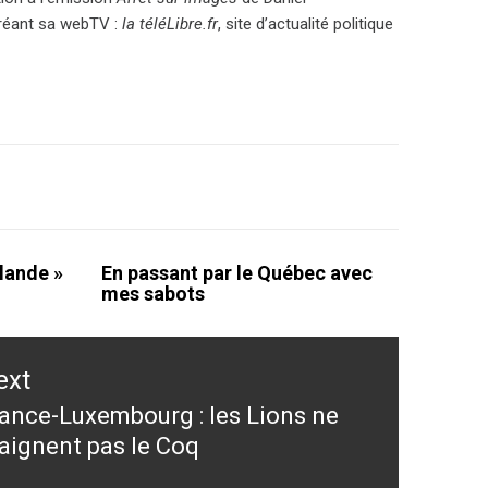
 créant sa webTV :
la téléLibre.fr
, site d’actualité politique
llande »
En passant par le Québec avec
mes sabots
ext
ance-Luxembourg : les Lions ne
ext
aignent pas le Coq
st: