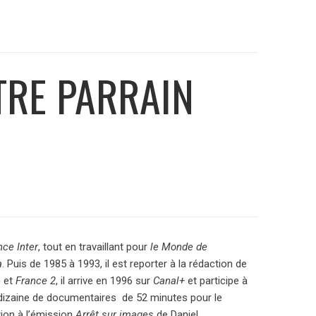
TRE PARRAIN
nce Inter
, tout en travaillant pour
le Monde de
a
. Puis de 1985 à 1993, il est reporter à la rédaction de
e
et
France 2
, il arrive en 1996 sur
Canal+
et participe à
e dizaine de documentaires de 52 minutes pour le
tion à l’émission
Arrêt sur images
de Daniel