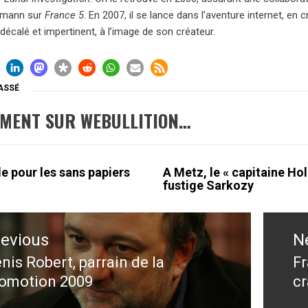
rmann sur
France 5
. En 2007, il se lance dans l’aventure internet, en
décalé et impertinent, à l’image de son créateur.
ASSÉ
EMENT SUR WEBULLITION…
e pour les sans papiers
A Metz, le « capitaine Ho
fustige Sarkozy
ation
revious
N
le
nis Robert, parrain de la
Fr
evious
N
omotion 2009
cr
st:
po