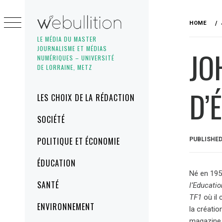
Skip
to
HOME
content
LE MÉDIA DU MASTER
JOURNALISME ET MÉDIAS
JO
NUMÉRIQUES – UNIVERSITÉ
DE LORRAINE, METZ
D’
Primary
LES CHOIX DE LA RÉDACTION
Menu
SOCIÉTÉ
POLITIQUE ET ÉCONOMIE
PUBLISHE
ÉDUCATION
Né en 195
SANTÉ
l’Educatio
TF1
où il
ENVIRONNEMENT
la créati
magazin