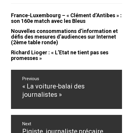
France-Luxembourg – « Clément d’Antibes » :
son 160e match avec les Bleus
Nouvelles consommations d’information et
défis des mesures d’audiences sur Internet
(2ème table ronde)
Richard Lioger : « L’Etat ne tient pas ses
promesses »
Navigation
de
Previous
« La voiture-balai des
Previous
l’article
post:
journalistes »
Next
Pigiste, journaliste précaire
Next