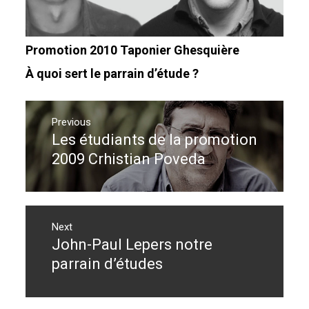
Promotion 2010 Taponier Ghesquière
À quoi sert le parrain d’étude ?
Navigation
de
Previous
Les étudiants de la promotion
Previous
l’article
post:
2009 Crhistian Poveda
Next
John-Paul Lepers notre
Next
post:
parrain d’études