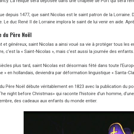
ancy. La relique sera déposée dans une chapelle de Port qui sera ren
ue depuis 1477, que saint Nicolas est le saint patron de la Lorraine. 
 Le duc René II de Lorraine implora le saint de lui venir en aide. Après
e du Père Noël
nt et généreux, saint Nicolas a ainsi voué sa vie à protéger tous les 
, c’est la « Saint-Nicolas », mais c’est aussi la journée des enfants
iècles plus tard, saint Nicolas est désormais fêté dans toute l’Europe
ae » en hollandais, deviendra par déformation linguistique « Santa-Cl
du Père Noël débute véritablement en 1823 avec la publication du po
e night before Christmas» qui raconte l’histoire d’un homme, d’une g
embre, des cadeaux aux enfants du monde entier.