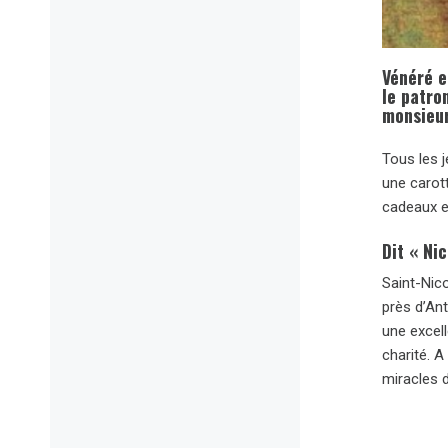
Vénéré e
le patro
monsieur
Tous les j
une carott
cadeaux et
Dit « Ni
Saint-Nic
près d’Ant
une excell
charité. A
miracles d