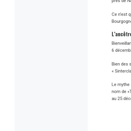
près de N
Ce n’est q
Bourgogne.
L’ancêtr
Bienveilla
6 décembre
Bien des s
« Sintercl
Le mythe 
nom de «Th
au 25 déc