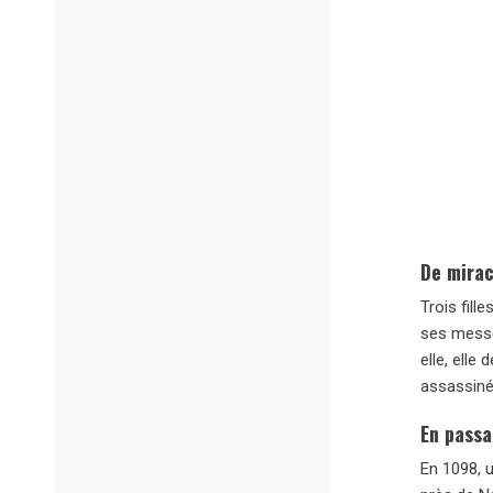
De mirac
Trois fill
ses messe
elle, elle
assassiné 
En passa
En 1098, u