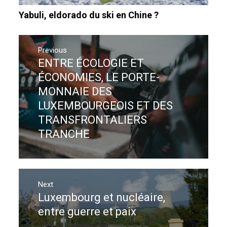
Yabuli, eldorado du ski en Chine ?
Navigation
de
Previous
ENTRE ÉCOLOGIE ET
Previous
l’article
post:
ÉCONOMIES, LE PORTE-
MONNAIE DES
LUXEMBOURGEOIS ET DES
TRANSFRONTALIERS
TRANCHE
Next
Luxembourg et nucléaire,
Next
post:
entre guerre et paix