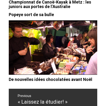
Championnat de Canoë-Kayak à Metz : les
juniors aux portes de l’Australie
Popeye sort de sa bulle
De nouvelles idées chocolatées avant Noël
Navigation
de
Previous
« Laissez la étudier! »
Previous
l’article