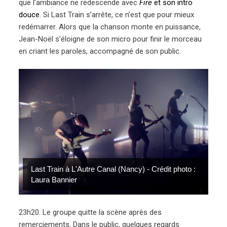
que l’ambiance ne redescende avec
Fire
et son intro
douce
. Si Last Train s’arrête, ce n’est que pour mieux
redémarrer. Alors que la chanson monte en puissance,
Jean-Noël s’éloigne de son micro pour finir le morceau
en criant les paroles, accompagné de son public.
Last Train à L'Autre Canal (Nancy) - Crédit photo :
Last Train à L'Autre Canal (Nancy) - Crédit photo :
Laura Bannier
Laura Bannier
23h20. Le groupe quitte la scène après des
remerciements. Dans le public, quelques regards