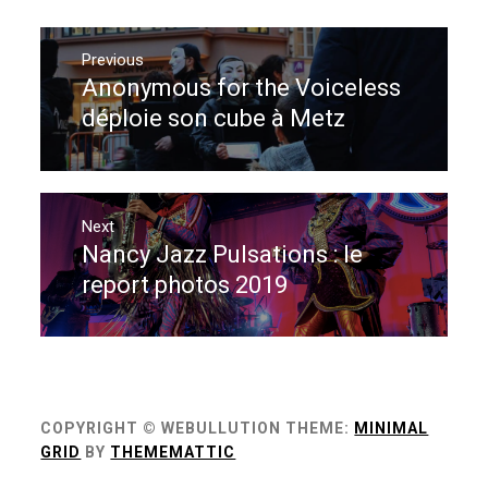
Navigation
de
Previous
Anonymous for the Voiceless
Previous
l’article
post:
déploie son cube à Metz
Next
Nancy Jazz Pulsations : le
Next
post:
report photos 2019
COPYRIGHT © WEBULLUTION
THEME:
MINIMAL
GRID
BY
THEMEMATTIC