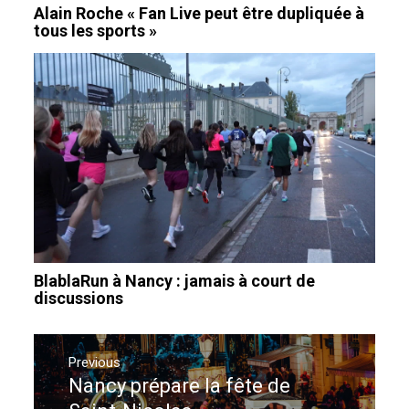
Alain Roche « Fan Live peut être dupliquée à
tous les sports »
BlablaRun à Nancy : jamais à court de
discussions
Navigation
de
Previous
Nancy prépare la fête de
Previous
l’article
post: