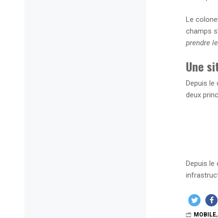
Le colone
champs s’é
prendre l
Une si
Depuis le 
deux prin
Depuis le 
infrastru
MOBILE