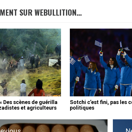
EMENT SUR WEBULLITION…
« Des scènes de guérilla
Sotchi c’est fini, pas les
zadistes et agriculteurs
politiques
ation
revious
N