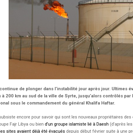
continue de plonger dans l’instabilité jour après jour. Ultimes
s à 200 km au sud de la ville de Syrte, jusqu’alors contrôlés par
tional sous le commandement du général Khalifa Haftar.
ubsiste encore pour savoir qui sont les nouveaux propriétaires des ch
oupe Fajr Libya ou bien
d’un groupe islamiste lié à Daesh
(d’après les
les sites avaient déjà été évacués
depuis début février suite à une p