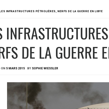
LES INFRASTRUCTURES PÉTROLIÈRES, NERFS DE LA GUERRE EN LIBYE
S INFRASTRUCTURES
RFS DE LA GUERRE E
D ON
5 MARS 2015
BY
SOPHIE WIESSLER