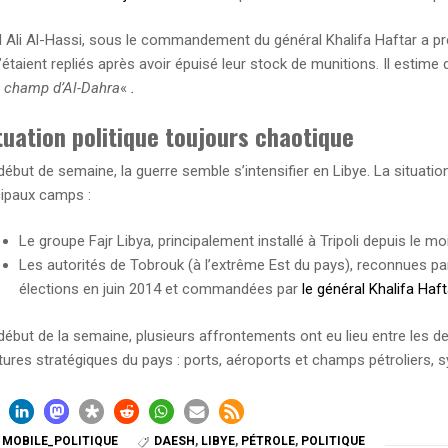
l Ali Al-Hassi, sous le commandement du général Khalifa Haftar a pr
taient repliés après avoir épuisé leur stock de munitions. Il estime d
e champ d’Al-Dahra
«
.
tuation politique toujours chaotique
début de semaine, la guerre semble s’intensifier en Libye. La situation
cipaux camps :
Le groupe Fajr Libya, principalement installé à Tripoli depuis le mo
Les autorités de Tobrouk (à l’extrême Est du pays), reconnues pa
élections en juin 2014 et commandées par
le général Khalifa Haft
début de la semaine, plusieurs affrontements ont eu lieu entre les d
ctures stratégiques du pays : ports, aéroports et champs pétroliers,
,
MOBILE_POLITIQUE
DAESH
,
LIBYE
,
PÉTROLE
,
POLITIQUE