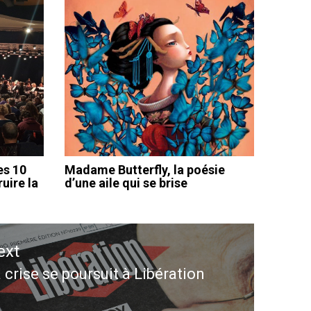
es 10
Madame Butterfly, la poésie
uire la
d’une aile qui se brise
ext
 crise se poursuit à Libération
ext
st: