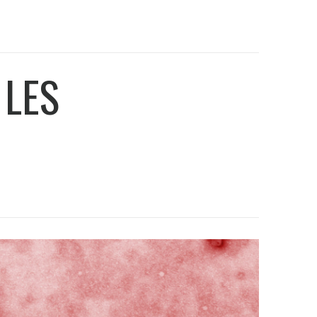
 LES
E