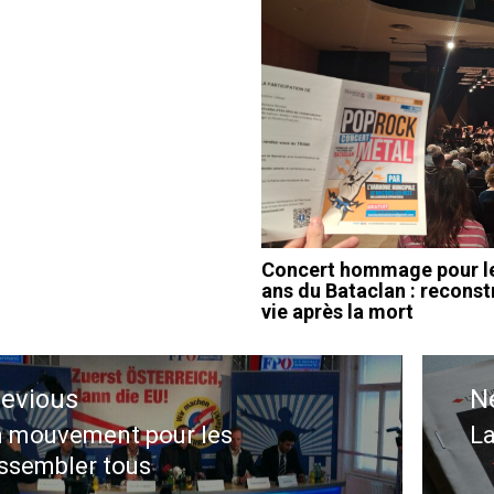
Concert hommage pour l
ans du Bataclan : reconstr
vie après la mort
ation
revious
N
le
 mouvement pour les
La
evious
N
ssembler tous
st:
po