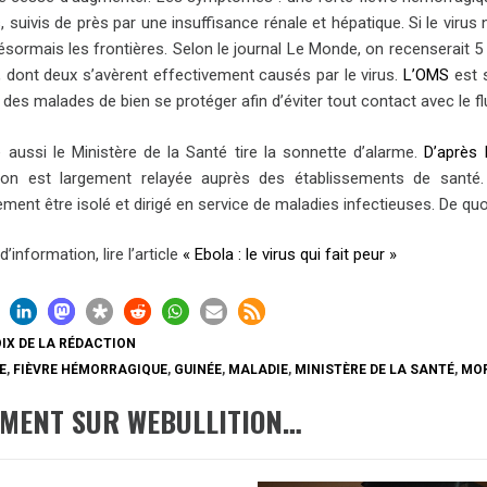
 suivis de près par une insuffisance rénale et hépatique. Si le viru
désormais les frontières. Selon le journal Le Monde, on recenserait 
a, dont deux s’avèrent effectivement causés par le virus.
L’OMS
est s
 des malades de bien se protéger afin d’éviter tout contact avec le 
 aussi le Ministère de la Santé tire la sonnette d’alarme.
D’après 
tion est largement relayée auprès des établissements de santé. 
ent être isolé et dirigé en service de maladies infectieuses. De quo
d’information, lire l’article
« Ebola : le virus qui fait peur »
IX DE LA RÉDACTION
E
,
FIÈVRE HÉMORRAGIQUE
,
GUINÉE
,
MALADIE
,
MINISTÈRE DE LA SANTÉ
,
MO
EMENT SUR WEBULLITION…