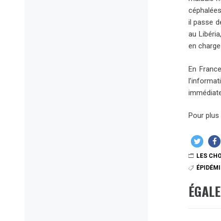
céphalées,
il passe 
au Libéri
en charge
En France
l’informa
immédiatem
Pour plus 
LES CHO
ÉPIDÉMI
ÉGAL