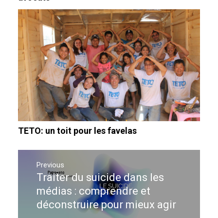
TETO: un toit pour les favelas
Navigation
de
Previous
Traiter du suicide dans les
Previous
l’article
post:
médias : comprendre et
déconstruire pour mieux agir