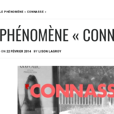
LE PHÉNOMÈNE « CONNASSE »
 PHÉNOMÈNE « CONN
D ON
22 FÉVRIER 2014
BY
LISON LAGROY