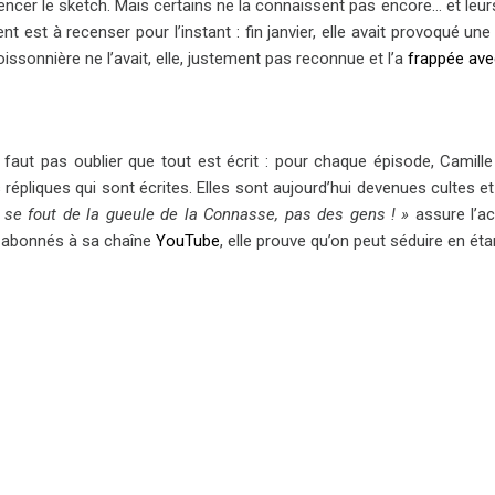
cer le sketch. Mais certains ne la connaissent pas encore… et leurs 
ent est à recenser pour l’instant : fin janvier, elle avait provoqué
oissonnière ne l’avait, elle, justement pas reconnue et l’a
frappée ave
e faut pas oublier que tout est écrit : pour chaque épisode, Camill
 répliques qui sont écrites. Elles sont aujourd’hui devenues cultes 
 se fout de la gueule de la Connasse, pas des gens ! »
assure l’ac
 abonnés à sa chaîne
YouTube
, elle prouve qu’on peut séduire en ét