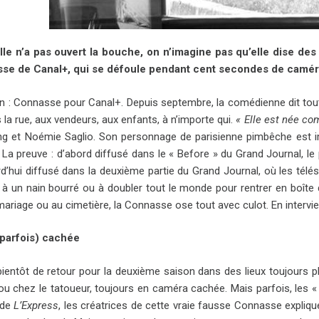
lle n’a pas ouvert la bouche, on n’imagine pas qu’elle dise des 
sse de Canal+, qui se défoule pendant cent secondes de camé
n : Connasse pour Canal+. Depuis septembre, la comédienne dit tout h
la rue, aux vendeurs, aux enfants, à n’importe qui.
« Elle est née c
ng et Noémie Saglio. Son personnage de parisienne pimbêche est impol
 La preuve : d’abord diffusé dans le « Before » du Grand Journal, l
rd’hui diffusé dans la deuxième partie du Grand Journal, où les tél
à un nain bourré ou à doubler tout le monde pour rentrer en boîte de
mariage ou au cimetière, la Connasse ose tout avec culot. En intervi
parfois) cachée
 bientôt de retour pour la deuxième saison dans des lieux toujours p
ou chez le tatoueur, toujours en caméra cachée. Mais parfois, les 
 de
L’Express
, les créatrices de cette vraie fausse Connasse expliq