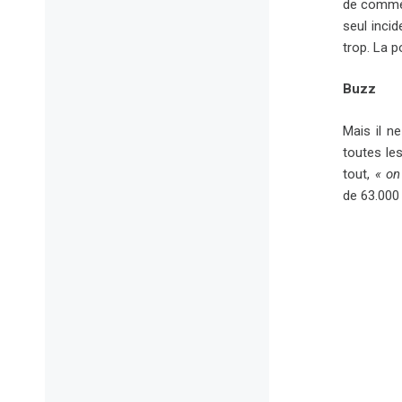
de commen
seul incid
trop. La p
Buzz
Mais il n
toutes les
tout,
« on
de 63.000