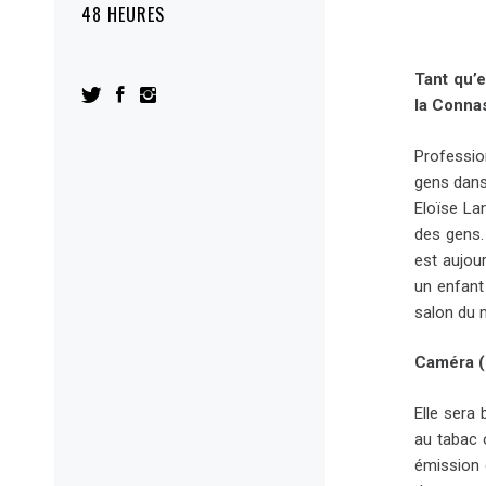
48 HEURES
Tant qu’e
la Conna
Professio
gens dans 
Eloïse La
des gens.
est aujou
un enfant 
salon du 
Caméra (
Elle sera
au tabac 
émission