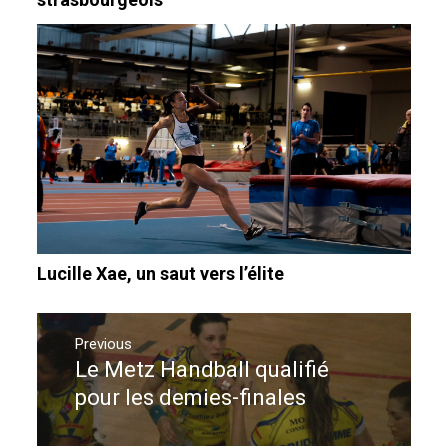
Lucille Xae, un saut vers l’élite
Navigation
de
Previous
Le Metz Handball qualifié
Previous
l’article
post:
pour les demies-finales