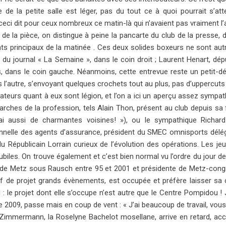
ge de la petite salle est léger, pas du tout ce à quoi pourrait s’at
ceci dit pour ceux nombreux ce matin-là qui n’avaient pas vraiment l’a
de la pièce, on distingue à peine la pancarte du club de la presse, 
nts principaux de la matinée . Ces deux solides boxeurs ne sont autr
 du journal « La Semaine », dans le coin droit ; Laurent Henart, d
s, dans le coin gauche. Néanmoins, cette entrevue reste un petit-
rs l’autre, s’envoyant quelques crochets tout au plus, pas d’uppercu
teurs quant à eux sont légion, et l’on a ici un aperçu assez sympathiqu
iarches de la profession, tels Alain Thon, présent au club depuis sa
’ai aussi de charmantes voisines! »), ou le sympathique Richar
nnelle des agents d’assurance, président du SMEC omnisports délégu
 du Républicain Lorrain curieux de l’évolution des opérations. Les j
biles. On trouve également et c’est bien normal vu l’ordre du jour de
le de Metz sous Rausch entre 95 et 2001 et présidente de Metz-congrè
ef de projet grands évènements, est occupée et préfère laisser sa c
: le projet dont elle s’occupe n’est autre que le Centre Pompidou !
 2009, passe mais en coup de vent : « J’ai beaucoup de travail, vous
Zimmermann, la Roselyne Bachelot mosellane, arrive en retard, accuei