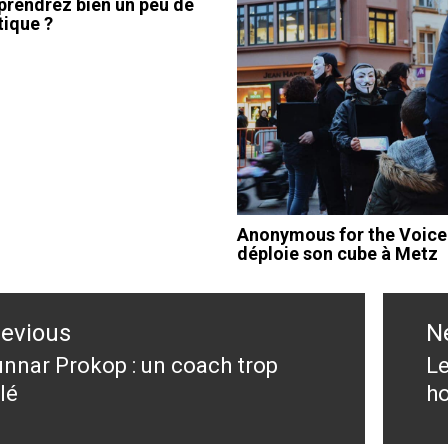
prendrez bien un peu de
tique ?
Anonymous for the Voice
déploie son cube à Metz
ation
revious
N
le
nnar Prokop : un coach trop
Le
evious
N
lé
h
st:
po