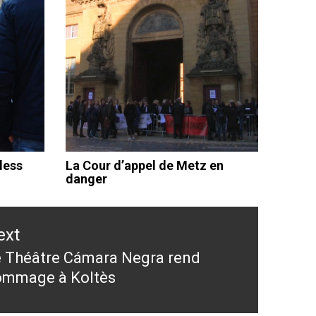
less
La Cour d’appel de Metz en
danger
ext
 Théâtre Cámara Negra rend
ext
ommage à Koltès
st: