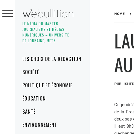
Skip
to
HOME
content
LE MÉDIA DU MASTER
JOURNALISME ET MÉDIAS
LA
NUMÉRIQUES – UNIVERSITÉ
DE LORRAINE, METZ
AU
Primary
LES CHOIX DE LA RÉDACTION
Menu
SOCIÉTÉ
POLITIQUE ET ÉCONOMIE
PUBLISHE
ÉDUCATION
Ce jeudi 
SANTÉ
de la Pre
deux pas d
ENVIRONNEMENT
Il est 8h
d’échanger