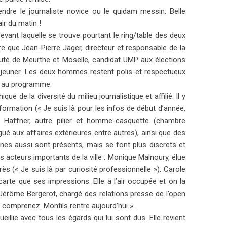
tendre le journaliste novice ou le quidam messin. Belle
ir du matin !
devant laquelle se trouve pourtant le ring/table des deux
e que Jean-Pierre Jager, directeur et responsable de la
éputé de Meurthe et Moselle, candidat UMP aux élections
déjeuner. Les deux hommes restent polis et respectueux
ts au programme.
e de la diversité du milieu journalistique et affilié. Il y
 formation (« Je suis là pour les infos de début d’année,
d Haffner, autre pilier et homme-casquette (chambre
é aux affaires extérieures entre autres), ainsi que des
eunes aussi sont présents, mais se font plus discrets et
s acteurs importants de la ville : Monique Malnoury, élue
s (« Je suis là par curiosité professionnelle »). Carole
arte que ses impressions. Elle a l’air occupée et on la
 Jérôme Bergerot, chargé des relations presse de l’open
 comprenez. Monfils rentre aujourd’hui ».
llie avec tous les égards qui lui sont dus. Elle revient