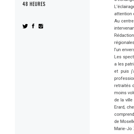
48 HEURES
L’éclaira
attention 
Au centre 
intervena
Rédaction
régionale
l’un enve
Les specta
a les patr
et puis j
professio
retraités
moins volu
de la vil
Erard, ch
comprend 
de Moselle
Marie-Jo 