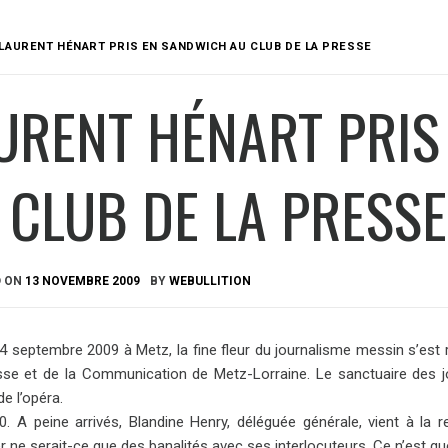
LAURENT HÉNART PRIS EN SANDWICH AU CLUB DE LA PRESSE
URENT HÉNART PRIS
 CLUB DE LA PRESSE
D ON
13 NOVEMBRE 2009
BY
WEBULLITION
24 septembre 2009 à Metz, la fine fleur du journalisme messin s’est 
sse et de la Communication de Metz-Lorraine. Le sanctuaire des j
e l’opéra.
30. A peine arrivés, Blandine Henry, déléguée générale, vient à la 
 ne serait-ce que des banalités avec ses interlocuteurs. Ce n’est qu