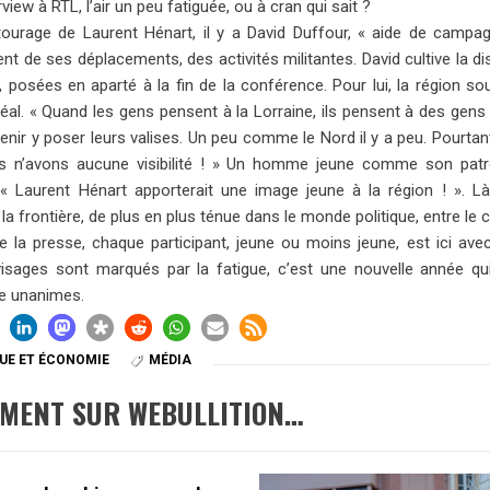
rview à RTL, l’air un peu fatiguée, ou à cran qui sait ?
tourage de Laurent Hénart, il y a David Duffour, « aide de campag
t de ses déplacements, des activités militantes. David cultive la di
 posées en aparté à la fin de la conférence. Pour lui, la région sou
éal. « Quand les gens pensent à la Lorraine, ils pensent à des gens 
venir y poser leurs valises. Un peu comme le Nord il y a peu. Pourta
 n’avons aucune visibilité ! » Un homme jeune comme son patro
 « Laurent Hénart apporterait une image jeune à la région ! ». Là 
 la frontière, de plus en plus ténue dans le monde politique, entre le 
e la presse, chaque participant, jeune ou moins jeune, est ici a
visages sont marqués par la fatigue, c’est une nouvelle année 
e unanimes.
QUE ET ÉCONOMIE
MÉDIA
EMENT SUR WEBULLITION…