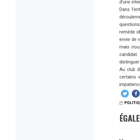
d’une inte
Dans l’en
déroulemen
questions,
remède id
envie de 
mais nous
candidat.
distinguer
Au club d
certains 
impatienc
POLITI
ÉGAL