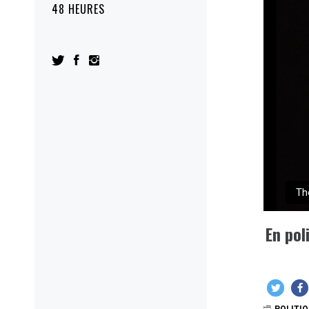
48 HEURES
Th
En pol
POLITI