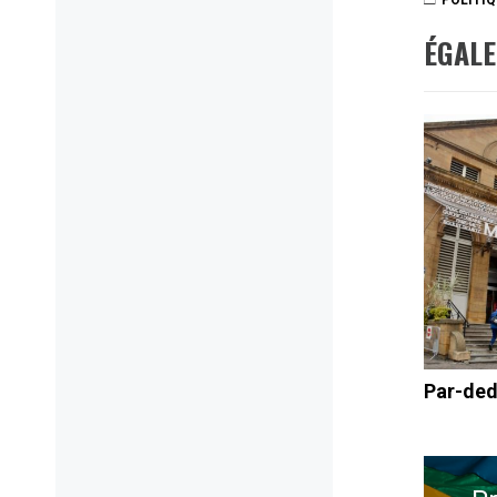
ÉGAL
Par-ded
Navig