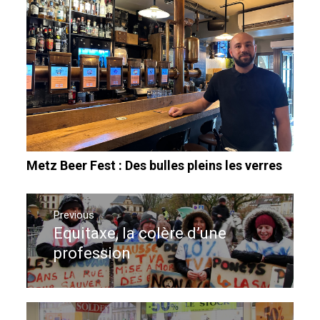
Metz Beer Fest : Des bulles pleins les verres
Navigation
de
Previous
Equitaxe, la colère d’une
Previous
l’article
post:
profession