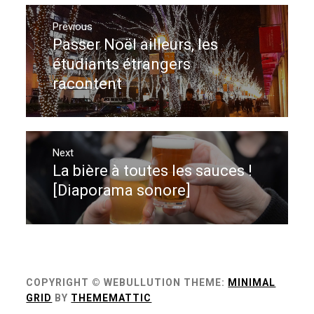
Navigation
de
Previous
Passer Noël ailleurs, les
Previous
l’article
post:
étudiants étrangers
racontent
Next
La bière à toutes les sauces !
Next
post:
[Diaporama sonore]
COPYRIGHT © WEBULLUTION
THEME:
MINIMAL
GRID
BY
THEMEMATTIC