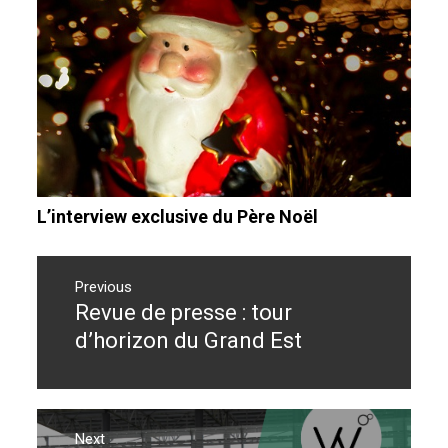
L’interview exclusive du Père Noël
Navigation
de
Previous
Revue de presse : tour
Previous
l’article
post:
d’horizon du Grand Est
Next