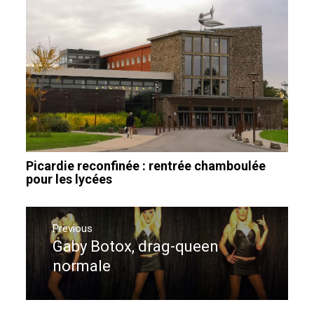
Picardie reconfinée : rentrée chamboulée
pour les lycées
Navigation
de
Previous
Gaby Botox, drag-queen
Previous
l’article
post:
normale