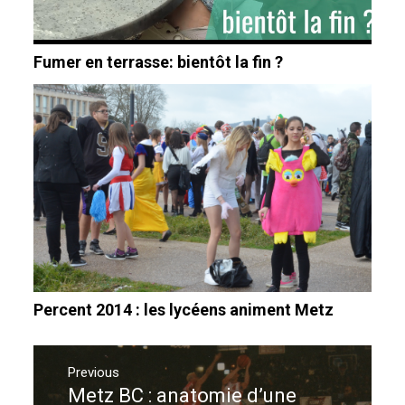
Fumer en terrasse: bientôt la fin ?
Percent 2014 : les lycéens animent Metz
Navigation
de
Previous
Metz BC : anatomie d’une
Previous