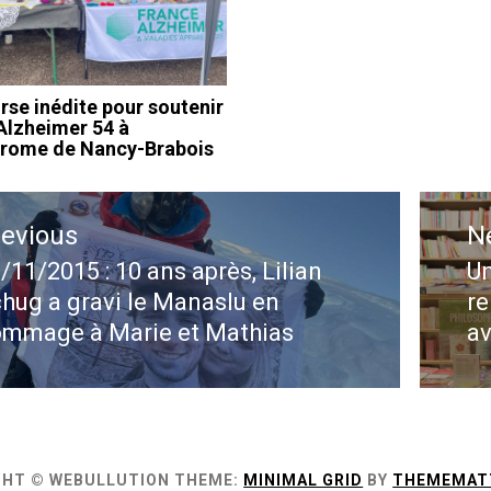
rse inédite pour soutenir
Alzheimer 54 à
drome de Nancy-Brabois
ation
revious
N
le
/11/2015 : 10 ans après, Lilian
Un
evious
N
hug a gravi le Manaslu en
re
st:
po
mmage à Marie et Mathias
av
GHT © WEBULLUTION
THEME:
MINIMAL GRID
BY
THEMEMAT