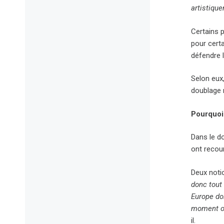
artistique
Certains p
pour certa
défendre 
Selon eux,
doublage 
Pourquoi 
Dans le do
ont recour
Deux noti
donc tout 
Europe doi
moment où 
il.