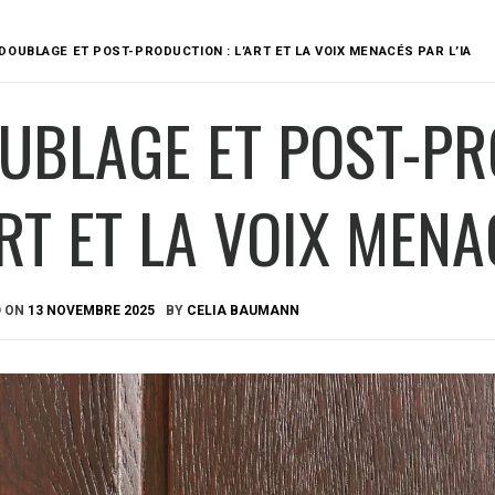
DOUBLAGE ET POST-PRODUCTION : L’ART ET LA VOIX MENACÉS PAR L’IA
UBLAGE ET POST-PR
ART ET LA VOIX MENA
D ON
13 NOVEMBRE 2025
BY
CELIA BAUMANN