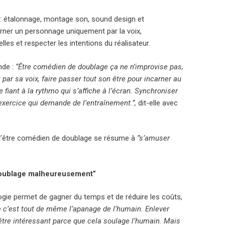
e : étalonnage, montage son, sound design et
rner un personnage uniquement par la voix,
lles et respecter les intentions du réalisateur.
nde :
“Être comédien de doublage ça ne n’improvise pas,
t par sa voix, faire passer tout son être pour incarner au
fiant à la rythmo qui s’affiche à l’écran. Synchroniser
 exercice qui demande de l’entraînement.”,
dit-elle avec
qu’être comédien de doublage se résume à
“s’amuser
e doublage malheureusement”
logie permet de gagner du temps et de réduire les coûts,
e c’est tout de même l’apanage de l’humain. Enlever
t être intéressant parce que cela soulage l’humain. Mais