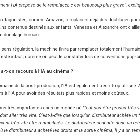
ment l’IA propose de le remplacer, c’est beaucoup plus grave”, expliq
rotagonistes, comme Amazon, remplacent déjà des doublages par des voi
ins contenus destinés aux enfants. Vanessa et Alexandre ont d’ailleur
le doublage humain.
 sans régulation, la machine finira par remplacer totalement l’humain
reste intact, comme on peut le constater lors de conventions pop-cu
a-t-on recours à l’IA au cinéma ?
maine de la post-production, l’IA est également très / trop utilisée.
s à l’IA pour avoir des résultats plus rapides et moins coûteux.
ons très importantes dans un monde où
“tout doit être produit très v
doit aller très vite. C’est-à-dire que lorsqu’un distributeur achète un 
vent très vite être rentabilisés. Le distributeur souhaite donc un ret
le distributeur a acheté les droits et la sortie cinéma, il y a un te