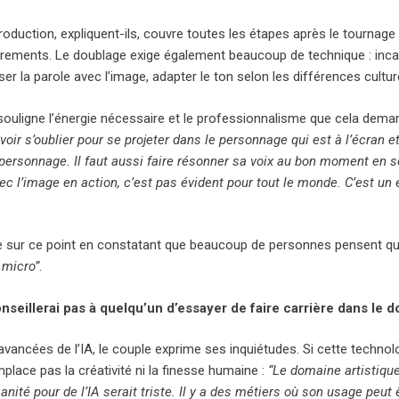
roduction, expliquent-ils, couvre toutes les étapes après le tournag
trements. Le doublage exige également beaucoup de technique : inca
er la parole avec l’image, adapter le ton selon les différences culture
ouligne l’énergie nécessaire et le professionnalisme que cela dema
uvoir s’oublier pour se projeter dans le personnage qui est à l’écran e
ersonnage. Il faut aussi faire résonner sa voix au bon moment en se 
ec l’image en action, c’est pas évident pour tout le monde. C’est un
ste sur ce point en constatant que beaucoup de personnes pensent 
 micro”
.
nseillerai pas à quelqu’un d’essayer de faire carrière dans l
avancées de l’IA, le couple exprime ses inquiétudes. Si cette techno
mplace pas la créativité ni la finesse humaine :
“Le domaine artistiqu
nité pour de l’IA serait triste. Il y a des métiers où son usage peu