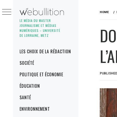
Skip
to
HOME
content
LE MÉDIA DU MASTER
JOURNALISME ET MÉDIAS
DO
NUMÉRIQUES – UNIVERSITÉ
DE LORRAINE, METZ
L’
Primary
LES CHOIX DE LA RÉDACTION
Menu
SOCIÉTÉ
POLITIQUE ET ÉCONOMIE
PUBLISHE
ÉDUCATION
SANTÉ
ENVIRONNEMENT