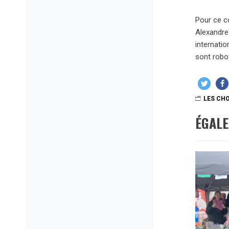
Pour ce co
Alexandre 
internati
sont robo
LES CHO
ÉGAL