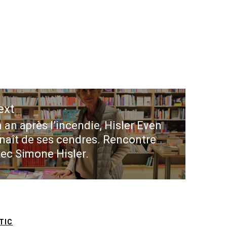
ext
 an après l’incendie, Hisler Even
ext
naît de ses cendres. Rencontre
st:
ec Simone Hisler.
TIC