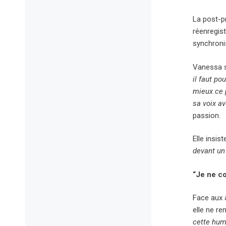
La post-p
réenregis
synchronis
Vanessa s
il faut po
mieux ce p
sa voix av
passion.
Elle insi
devant un
“Je ne co
Face aux 
elle ne re
cette huma