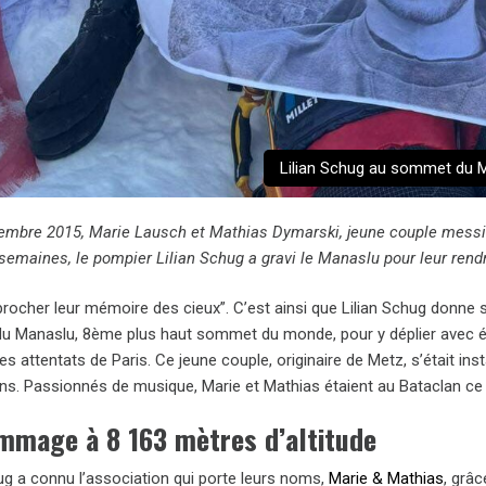
Lilian Schug au sommet du Ma
embre 2015, Marie Lausch et Mathias Dymarski, jeune couple messin, 
semaines, le pompier Lilian Schug a gravi le Manaslu pour leur re
rocher leur mémoire des cieux”. C’est ainsi que Lilian Schug donne se
 Manaslu, 8ème plus haut sommet du monde, pour y déplier avec émo
es attentats de Paris. Ce jeune couple, originaire de Metz, s’était ins
ans. Passionnés de musique, Marie et Mathias étaient au Bataclan ce 
mmage à 8 163 mètres d’altitude
hug a connu l’association qui porte leurs noms,
Marie & Mathias
, grâ