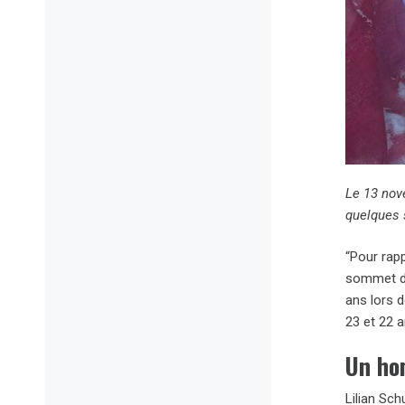
Le 13 nov
quelques 
“Pour rapp
sommet du
ans lors d
23 et 22 
Un ho
Lilian Sc