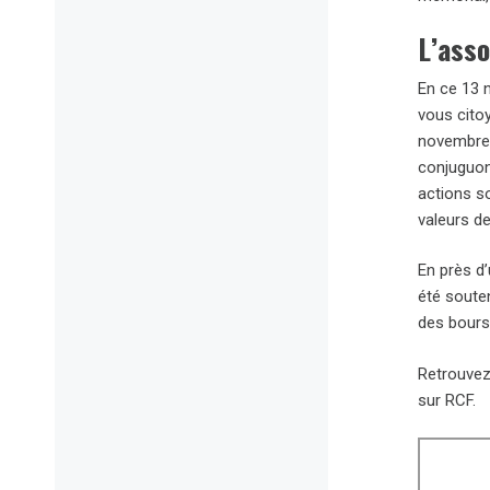
L’asso
En ce 13 
vous citoy
novembre 2
conjuguons
actions s
valeurs d
En près d
été soute
des bours
Retrouvez
sur RCF.