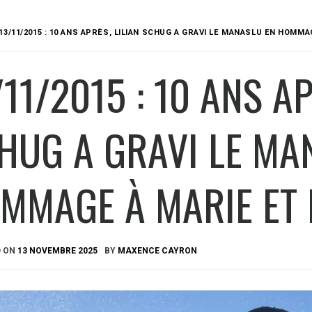
13/11/2015 : 10 ANS APRÈS, LILIAN SCHUG A GRAVI LE MANASLU EN HOMM
/11/2015 : 10 ANS AP
HUG A GRAVI LE MA
MMAGE À MARIE ET
D ON
13 NOVEMBRE 2025
BY
MAXENCE CAYRON