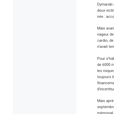
Dymarski é
deux victi
née : acco
Mais avant
nageur de
cardio, d
n’avait t
Pour s’hab
de 6000 mè
les risqu
toujours l
financemen
d’incertit
Mais aprè
septembre 
mémorial, 