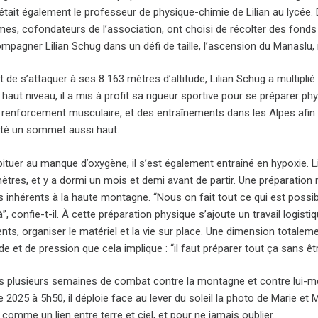
tait également le professeur de physique-chimie de Lilian au lycée. D
mes, cofondateurs de l’association, ont choisi de récolter des fonds 
mpagner Lilian Schug dans un défi de taille, l’ascension du Manaslu,
 de s’attaquer à ses 8 163 mètres d’altitude, Lilian Schug a multiplié 
 haut niveau, il a mis à profit sa rigueur sportive pour se préparer 
e renforcement musculaire, et des entraînements dans les Alpes afin 
enté un sommet aussi haut.
ituer au manque d’oxygène, il s’est également entraîné en hypoxie. Lil
tres, et y a dormi un mois et demi avant de partir. Une préparation m
es inhérents à la haute montagne. “Nous on fait tout ce qui est possi
à”, confie-t-il. À cette préparation physique s’ajoute un travail logist
ts, organiser le matériel et la vie sur place. Une dimension totalemen
ude et de pression que cela implique : “il faut préparer tout ça sans ê
s plusieurs semaines de combat contre la montagne et contre lui-mê
2025 à 5h50, il déploie face au lever du soleil la photo de Marie et
comme un lien entre terre et ciel, et pour ne jamais oublier.