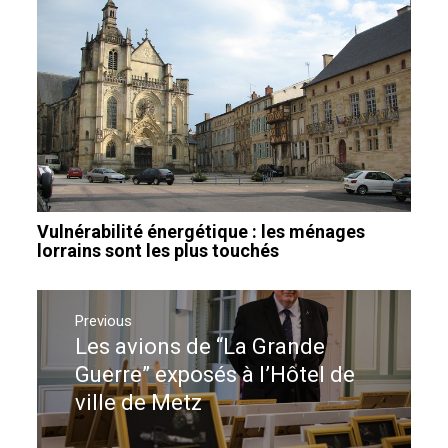
Vulnérabilité énergétique : les ménages
lorrains sont les plus touchés
Navigation
de
Previous
Les avions de “La Grande
Previous
l’article
post:
Guerre” exposés à l’Hôtel de
ville de Metz