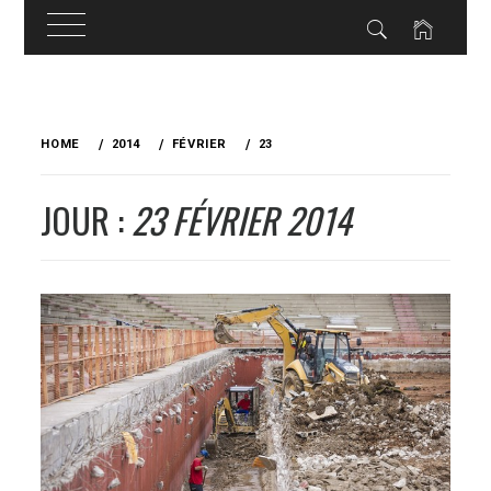
Skip
to
HOME
2014
FÉVRIER
23
content
JOUR :
23 FÉVRIER 2014