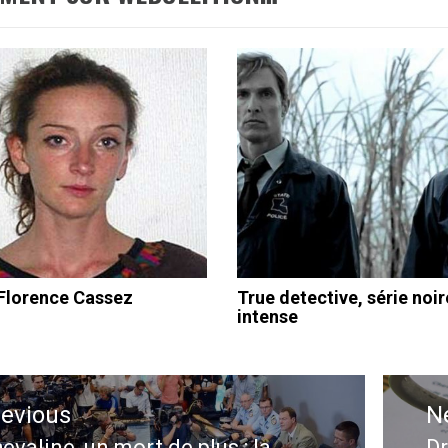
 Florence Cassez
True detective, série noir
intense
ation
revious
N
le
evaline, un mort de plus : la
Dr