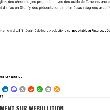
glink, des chronologies proposées avec des outils de Timeline, une p
t d’infos en Storify, des présentations multimédias intégrées avec 
 !
n un clin d’œil l’intégralité de leurs productions sur
notre tableau Pinterest déd
ли хендай i30
ES
EMENT SUR WEBULLITION…