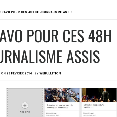
BRAVO POUR CES 48H DE JOURNALISME ASSIS
AVO POUR CES 48H 
URNALISME ASSIS
D ON
23 FÉVRIER 2014
BY
WEBULLITION