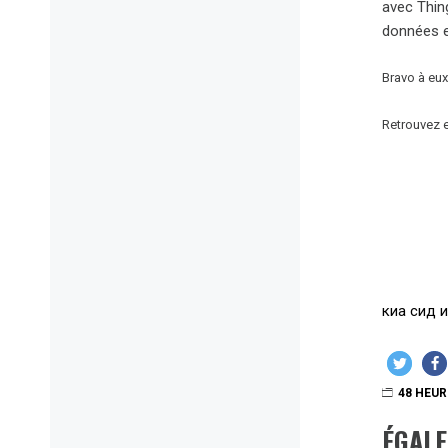
avec Thin
données e
Bravo à eux
Retrouvez e
киа сид и
48 HEUR
ÉGAL