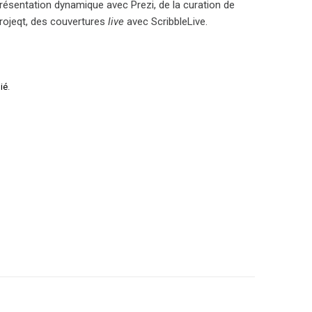
résentation dynamique avec Prezi, de la curation de
Projeqt, des couvertures
live
avec ScribbleLive.
ié
.