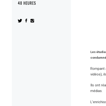
48 HEURES
Les étudia
condamné 
Rompant a
vidéos), i
Ils ont ré
médias.
L’enrichi