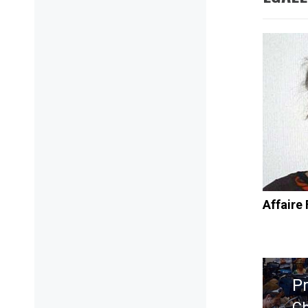
Affaire
Navig
de
P
l’artic
Ch