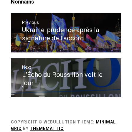
Nonnains
Navigation
de
Previous
Ukraine: prudence après la
Previous
l’article
post:
signature de l’accord
Next
L’Écho du Roussillon voit le
Next
post:
jour
COPYRIGHT © WEBULLUTION
THEME:
MINIMAL
GRID
BY
THEMEMATTIC