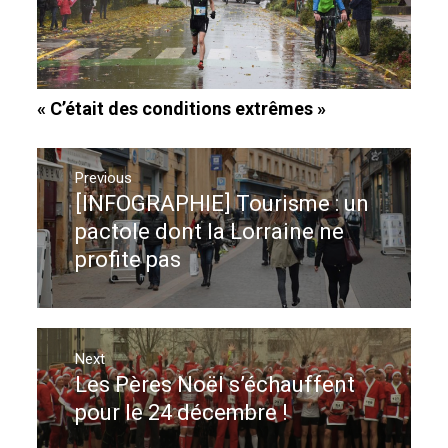
« C’était des conditions extrêmes »
Navigation
de
Previous
[INFOGRAPHIE] Tourisme : un
Previous
l’article
post:
pactole dont la Lorraine ne
profite pas
Next
Les Pères Noël s’échauffent
Next
post:
pour le 24 décembre !