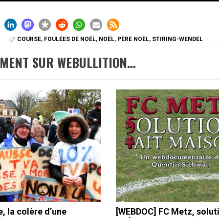
COURSE
,
FOULÉES DE NOËL
,
NOËL
,
PÈRE NOËL
,
STIRING-WENDEL
EMENT SUR WEBULLITION…
, la colère d’une
[WEBDOC] FC Metz, soluti