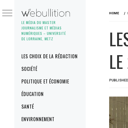
Skip
to
HOME
content
LE MÉDIA DU MASTER
JOURNALISME ET MÉDIAS
LE
NUMÉRIQUES – UNIVERSITÉ
DE LORRAINE, METZ
LE
Primary
LES CHOIX DE LA RÉDACTION
Menu
SOCIÉTÉ
POLITIQUE ET ÉCONOMIE
PUBLISHE
ÉDUCATION
SANTÉ
ENVIRONNEMENT