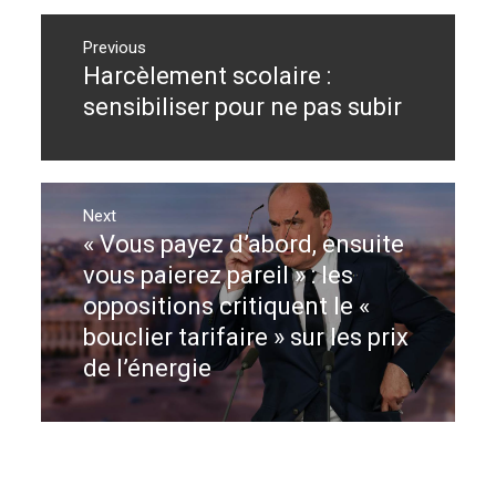
Navigation
de
Previous
Harcèlement scolaire :
Previous
l’article
post:
sensibiliser pour ne pas subir
Next
« Vous payez d’abord, ensuite
Next
post:
vous paierez pareil » : les
oppositions critiquent le «
bouclier tarifaire » sur les prix
de l’énergie