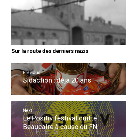
Sur la route des derniers nazis
Navigation
de
Previous
Sidaction : déjà 20 ans
Previous
l’article
post:
Next
Le Positiv festival quitte
Next
post:
Beaucaire à cause du FN