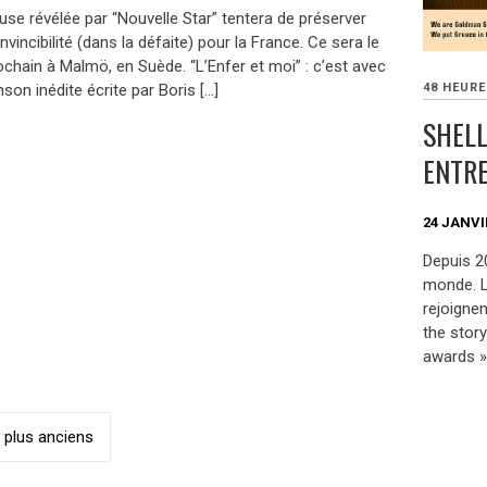
use révélée par “Nouvelle Star” tentera de préserver
nvincibilité (dans la défaite) pour la France. Ce sera le
chain à Malmö, en Suède. “L’Enfer et moi” : c’est avec
son inédite écrite par Boris […]
48 HEUR
SHELL
ENTRE
24 JANVI
Depuis 2
monde. L
rejoigne
the story
awards »
ation
s plus anciens
es