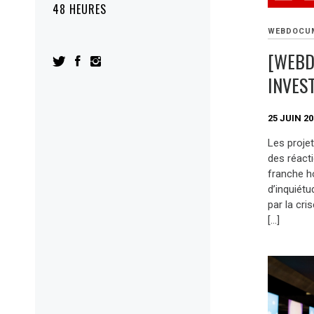
48 HEURES
WEBDOCU
[WEBD
INVES
25 JUIN 2
Les proje
des réact
franche ho
d’inquiét
par la cri
[…]