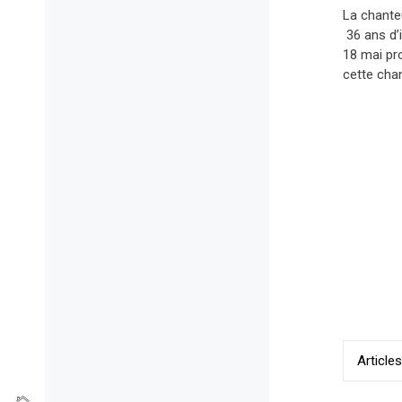
La chante
36 ans d’i
18 mai pro
cette chan
Navig
Article
des
articl