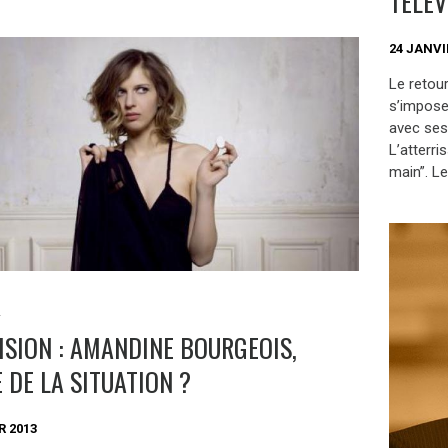
TÉLÉV
24 JANVI
Le retour
s’impose
avec ses
L’atterri
main”. Le
S
ISION : AMANDINE BOURGEOIS,
 DE LA SITUATION ?
R 2013