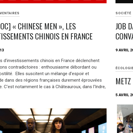
MENTAIRES
SOCIÉTÉ
OC] « CHINESE MEN », LES
JOB D
TISSEMENTS CHINOIS EN FRANCE
CONV
013
9 AVRIL 2
ts d’investissements chinois en France déclenchent
ions contradictoires : enthousiasme débordant ou
ÉCOLOGI
stilité. Elles suscitent un mélange d’espoir et
METZ 
ude dans des régions françaises durement éprouvées
se. C’est notamment le cas à Châteauroux, dans l’Indre,
5 AVRIL 2