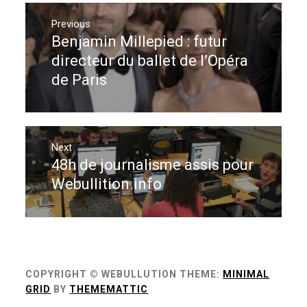
Navigation
de
Previous
Benjamin Millepied : futur
Previous
l’article
post:
directeur du ballet de l’Opéra
de Paris
Next
48h de journalisme assis pour
Next
post:
Webullition.info
COPYRIGHT © WEBULLUTION
THEME:
MINIMAL
GRID
BY
THEMEMATTIC