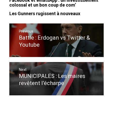
Facebook et WhatsApp : un investissement
colossal et un bon coup de com’
Les Gunners rugissent à nouveaux
Navigation
de
Previous
Battle : Erdogan vs Twitter &
Previous
l’article
post:
Youtube
Next
MUNICIPALES : Les maires
Next
post:
revêtent l’écharpe