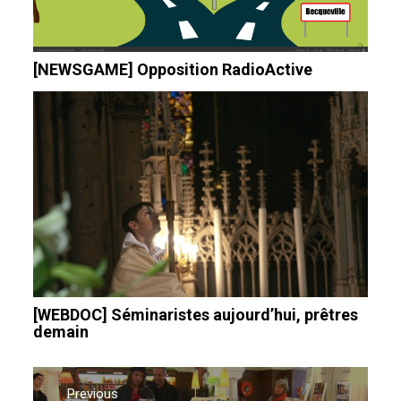
[NEWSGAME] Opposition RadioActive
[WEBDOC] Séminaristes aujourd’hui, prêtres
demain
Navigation
Previous