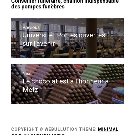
Conseiller funéraire, chaînon indispensable
des pompes funèbres
Navigation
de
Previous
Université : Portes ouvertes
Previous
l’article
post:
sur l’avenir
Next
Le chocolat est à l’honneur à
Next
post:
Metz
COPYRIGHT © WEBULLUTION
THEME:
MINIMAL