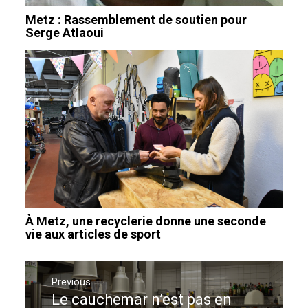
Metz : Rassemblement de soutien pour
Serge Atlaoui
À Metz, une recyclerie donne une seconde
vie aux articles de sport
Navigation
de
Previous
Le cauchemar n’est pas en
Previous