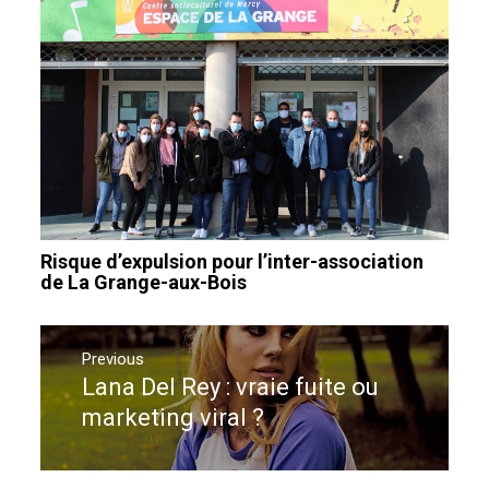
Risque d’expulsion pour l’inter-association
de La Grange-aux-Bois
Navigation
de
Previous
Lana Del Rey : vraie fuite ou
Previous
l’article
post:
marketing viral ?