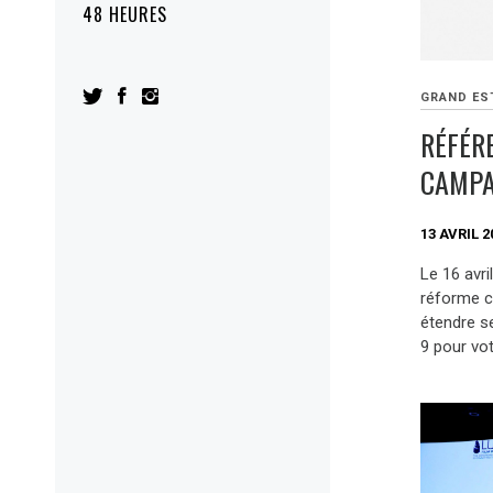
48 HEURES
GRAND ES
RÉFÉR
CAMPA
13 AVRIL 2
Le 16 avri
réforme co
étendre se
9 pour vot