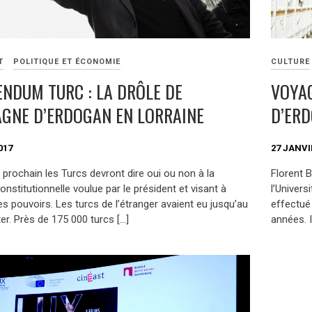
T
POLITIQUE ET ÉCONOMIE
CULTURE
ENDUM TURC : LA DRÔLE DE
VOYAG
GNE D’ERDOGAN EN LORRAINE
D’ER
017
27 JANVI
l prochain les Turcs devront dire oui ou non à la
Florent B
nstitutionnelle voulue par le président et visant à
l’Univers
s pouvoirs. Les turcs de l’étranger avaient eu jusqu’au
effectué
er. Près de 175 000 turcs […]
années. I