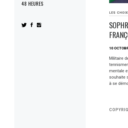
48 HEURES
LES CHOIX
SOPHR
FRANÇ
10 OCTOBR
Militaire
tennismen
mentale et
souhaite 
à se démo
COPYRI