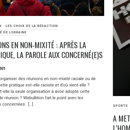
N
LES CHOIX DE LA RÉDACTION
É DE LORRAINE
ONS EN NON-MIXITÉ : APRÈS LA
IQUE, LA PAROLE AUX CONCERNÉ(E)S
021
organiser des réunions en non-mixité raciale ou de
tte pratique est-elle raciste et d’où vient-elle ?
-elle la seule organisation à avoir adopté cette
e réunion ? Webullition fait le point avec les
 concernées. […]
SPORTS
A MET
L’HO