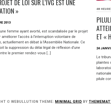
ROJET DE LOI SUR L’IVG EST UNE
ATION »
48 HEUR
PILUL
E 2013
ATTEI
eune femme ayant avorté, est scandalisée par le projet
ET « 
r améliorer l’accès à l’interruption volontaire de
, actuellement en débat à l’Assemblée Nationale. Ce
oit la suppression du délai légal de réflexion d’une
24 JANVI
ntre le premier rendez-vous […]
Le tribun
plaintes 
laborato
national
pilule co
GHT © WEBULLUTION
THEME:
MINIMAL GRID
BY
THEMEMAT