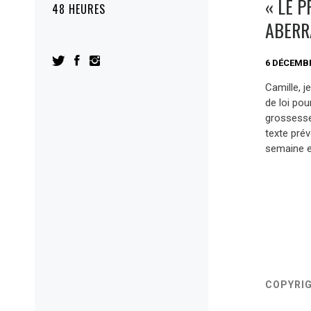
« LE P
48 HEURES
ABERR
6 DÉCEMBR
Camille, j
de loi pou
grossesse
texte prév
semaine e
COPYRI